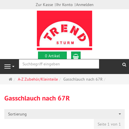
Zur Kasse
Ihr Konto
Anmelden
Warenkorb
0 Artikel
S
Navigation
Startseite
A-Z Zubehör/Kleinteile
Gasschlauch nach 67R
Gasschlauch nach 67R
Sortierung
Seite 1 von 1