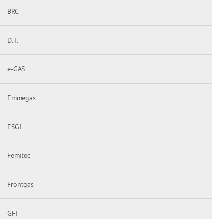
BRC
D.T.
e-GAS
Emmegas
ESGI
Femitec
Frontgas
GFI