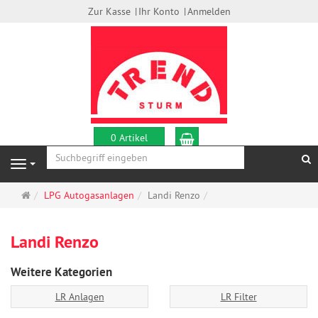
Zur Kasse
Ihr Konto
Anmelden
Warenkorb
0 Artikel
S
Navigation
Startseite
LPG Autogasanlagen
Landi Renzo
Landi Renzo
Weitere Kategorien
LR Anlagen
LR Filter