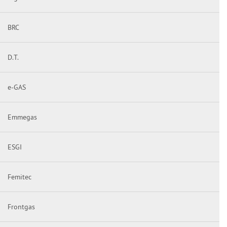
BRC
D.T.
e-GAS
Emmegas
ESGI
Femitec
Frontgas