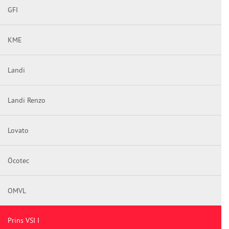
GFI
KME
Landi
Landi Renzo
Lovato
Öcotec
OMVL
Prins VSI I