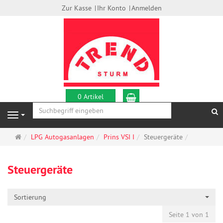
Zur Kasse
Ihr Konto
Anmelden
Warenkorb
0 Artikel
S
Navigation
Startseite
LPG Autogasanlagen
Prins VSI I
Steuergeräte
Steuergeräte
Sortierung
Seite 1 von 1