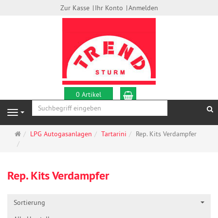
Zur Kasse
Ihr Konto
Anmelden
Warenkorb
0 Artikel
S
Navigation
Startseite
LPG Autogasanlagen
Tartarini
Rep. Kits Verdampfer
Rep. Kits Verdampfer
Sortierung