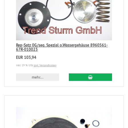
Rep-Satz 0G/seq. Spezial o.Wassergehäuse 8960561-
67R-010023
EUR 103,94
inkl. 19 % USt
zzgl. Versandkosten
mehr...