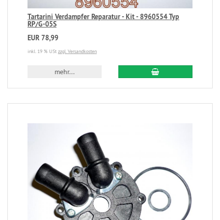
Tartarini Verdampfer Reparatur - Kit - 8960554 Typ
RP/G-05S
EUR 78,99
inkl. 19 % USt
zzgl. Versandkosten
mehr...