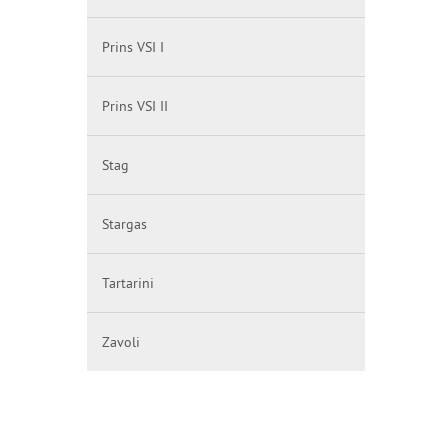
Prins VSI I
Prins VSI II
Stag
Stargas
Tartarini
Zavoli