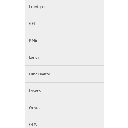
Frontgas
GFI
KME
Landi
Landi Renzo
Lovato
Öcotec
OMVL