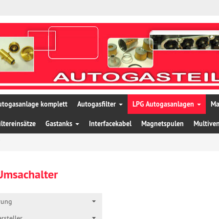
utogasanlage komplett
Autogasfilter
LPG Autogasanlagen
Ma
iltereinsätze
Gastanks
Interfacekabel
Magnetspulen
Multiven
Umsachalter
rung
rsteller