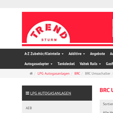
A-Z Zubehör/Kleinteile
Additive
Angebote
A
Autogasadapter
Tankdeckel
Valtek Rails
Gasf
Startseite
LPG Autogasanlagen
BRC
BRC Umsachalter
BRC 
LPG AUTOGASANLAGEN
Sortie
AEB
Alle He