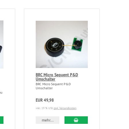
BRC Micro Sequent P&D
Umschalter
BRC Micro Sequent P&D
Umschalter
au
EUR 49,98
inkl. 19 % USt
zzgl. Versandkosten
mehr...