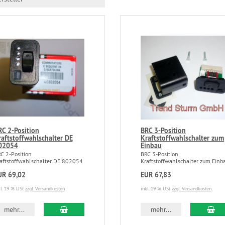
RC 2-Position
BRC 3-Position
raftstoffwahlschalter DE
Kraftstoffwahlschalter zum
02054
Einbau
C 2-Position
BRC 3-Position
aftstoffwahlschalter DE 802054
Kraftstoffwahlschalter zum Einb
UR 69,02
EUR 67,83
kl. 19 % USt
zzgl. Versandkosten
inkl. 19 % USt
zzgl. Versandkosten
mehr...
mehr...