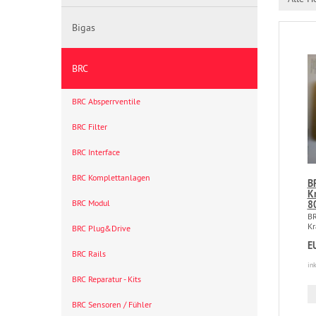
Bigas
BRC
BRC Absperrventile
BRC Filter
BRC Interface
BRC Komplettanlagen
B
K
BRC Modul
8
BR
Kr
BRC Plug&Drive
E
BRC Rails
in
BRC Reparatur - Kits
BRC Sensoren / Fühler