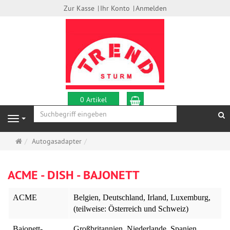
Zur Kasse
Ihr Konto
Anmelden
Warenkorb
0 Artikel
S
Navigation
Startseite
Autogasadapter
ACME - DISH - BAJONETT
ACME
Belgien, Deutschland, Irland, Luxemburg,
(teilweise: Österreich und Schweiz)
Bajonett-
Großbritannien, Niederlande, Spanien,