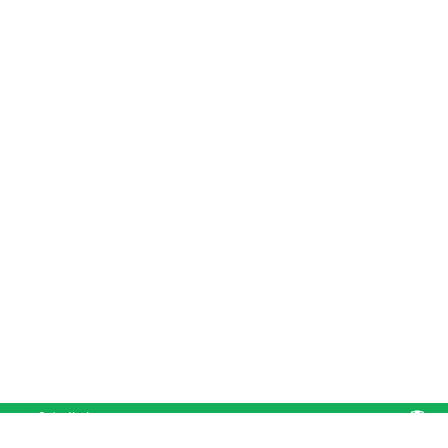
Wa
0 Artikel