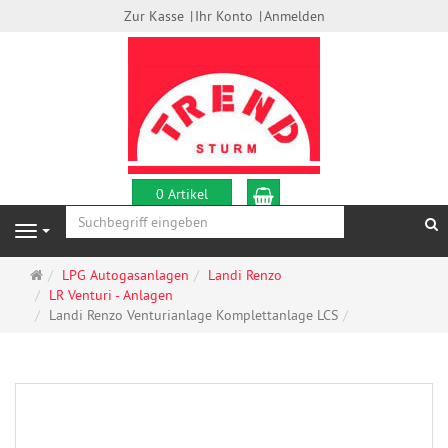
Zur Kasse
Ihr Konto
Anmelden
Warenkorb
0 Artikel
S
Navigation
Startseite
LPG Autogasanlagen
Landi Renzo
LR Venturi - Anlagen
Landi Renzo Venturianlage Komplettanlage LCS